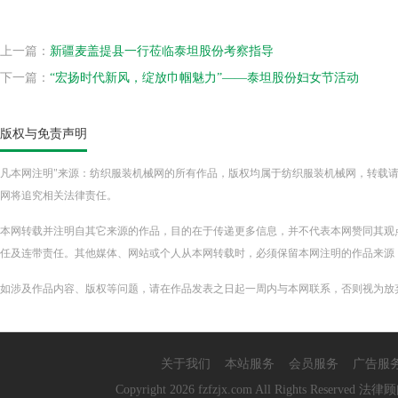
上一篇：
新疆麦盖提县一行莅临泰坦股份考察指导
下一篇：
“宏扬时代新风，绽放巾帼魅力”——泰坦股份妇女节活动
版权与免责声明
凡本网注明"来源：纺织服装机械网的所有作品，版权均属于纺织服装机械网，转载请必须注明纺织服
网将追究相关法律责任。
本网转载并注明自其它来源的作品，目的在于传递更多信息，并不代表本网赞同其观
任及连带责任。其他媒体、网站或个人从本网转载时，必须保留本网注明的作品来源
如涉及作品内容、版权等问题，请在作品发表之日起一周内与本网联系，否则视为放
关于我们
本站服务
会员服务
广告服
Copyright
2026 fzfzjx.com All Rights Re